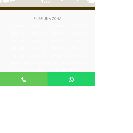
ELIGE UNA ZONA
ZONA 1
ZONA 2
ZONA 3
ZONA 4
ZONA 5
ZONA 6
ZONA 7
ZONA 9
ZONA 10
ZONA 11
ZONA 12
ZONA 13
ZONA 14
ZONA 15
ZONA 16
ZONA 17
ZONA 18
ZONA 21
MIXCO
VILLA NUEVA
SAN LUCAS
S JOSÉ PINULA
VILLA CANALES
ANTIGUA GUATEMALA
S MIGUEL PETAPA
S CATARINA PINULA
CARR EL SALVADOR
ACERCA DE ALQUILOGT
SERVICIOS
Requisitos de alquiler
Promoción de propiedades
Encuentra casa con nosotros
Investigación de inquilinos
Preguntas frecuentes
Administración de propiedades
Conoce al equipo