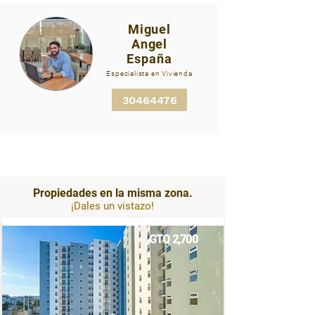
Miguel
Angel
Contacta a tu asesor para
España
solicitar más alquilogt.png
Especialista en Vivienda
30464476
Propiedades en la misma zona.
¡Dales un vistazo!
GTQ 2,700