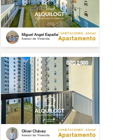
2 HABITACIONES
60mts²
Miguel Angel España
Apartamento
Asesor de Vivienda
GTQ 2,500
2 HABITACIONES
43mts²
Oliver Chávez
Apartamento
Asesor de Vivienda