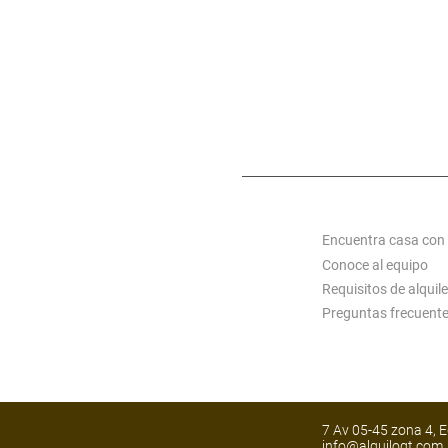
ZONA 7
ZONA 14
MIXCO
S C
ACERCA DE ALQUI
Encuentra casa con
Conoce al equipo
Requisitos de alquile
Preguntas frecuent
7 Av 05-45 zona 4, E
info@alquilogt.co