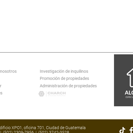
ZONA 9
ZONA 10
ZONA 11
ZONA 12
ZONA 15
ZONA 16
ZONA 17
ZONA 18
ATARINA PINULA
S JOSÉ PINULA
VILLA CANALES
CARR EL SALVADO
S MIGUEL PETAPA
SAN LUCAS
ANTIGUA GUATEMALA
LOGT
SERVICIOS
 nosotros
Investigación de inquilinos
Promoción de propiedades
r
Administración de propiedades
es
dificio XPO1, oficina 701, Ciudad de Guatemala
m
|
(502) 2309-7956
|
(502) 3742-3528