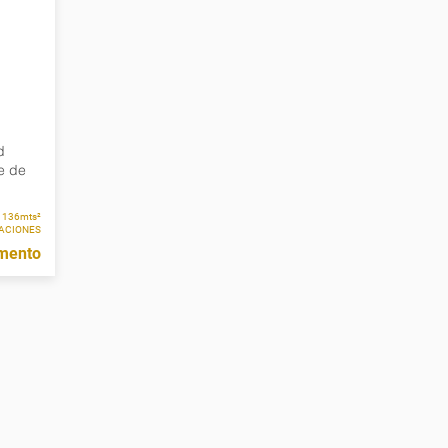
d
e de
136mts²
TACIONES
mento