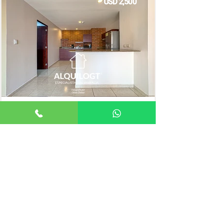
USD 2,500
2 HABITACIONES
148mts²
Marielena España
Apartamento
Asesor de Vivienda
ELIGE UNA ZONA
ZONA 1
ZONA 2
ZONA 3
ZONA 4
ZONA 5
ZONA 6
ZONA 7
ZONA 9
ZONA 10
ZONA 11
ZONA 12
ZONA 13