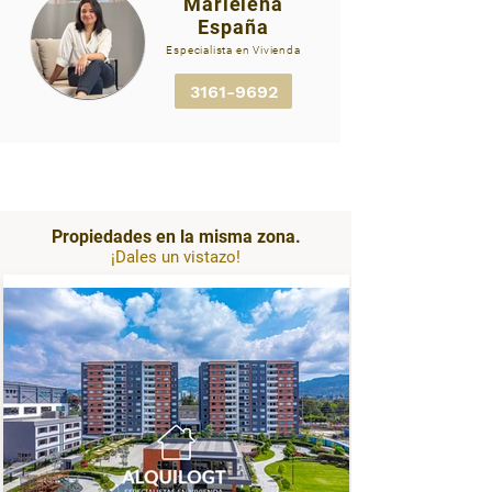
Marielena
España
AGT2976 ADRIATIKA
Especialista en Vivienda
INMOBILIARIA ALQUILOGT-
07.jpg
3161-9692
Propiedades en la misma zona.
¡Dales un vistazo!