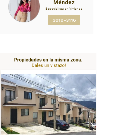
Méndez
Contacta a tu asesor para
Especialista en Vivienda
solicitar más alquilogt.png
3019-3116
Propiedades en la misma zona.
¡Dales un vistazo!