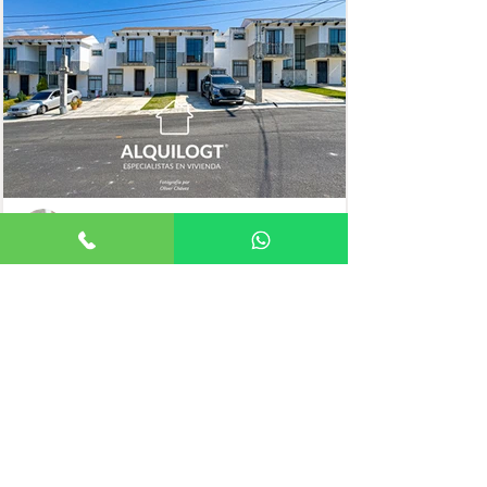
3 HABITACIONES
100mts²
Marielena España
Casa
Asesor de Vivienda
ELIGE UNA ZONA
ZONA 1
ZONA 2
ZONA 3
ZONA 4
ZONA 5
ZONA 6
ZONA 7
ZONA 9
ZONA 10
ZONA 11
ZONA 12
ZONA 13