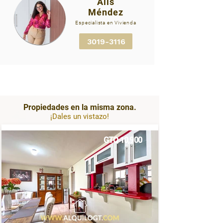
Alis
Méndez
Contacta a tu asesor para
Especialista en Vivienda
solicitar más alquilogt.png
3019-3116
Propiedades en la misma zona.
¡Dales un vistazo!
GTQ 10,900