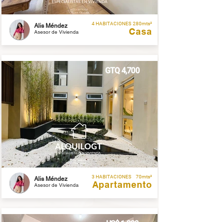
4 HABITACIONES
280mts²
Alis Méndez
Casa
Asesor de Vivienda
GTQ 4,700
3 HABITACIONES
70mts²
Alis Méndez
Apartamento
Asesor de Vivienda