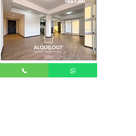
US$ 1,200
3 HABITACIONES
140mts²
Oliver Chávez
Apartamento
Asesor de Vivienda
ELIGE UNA ZONA
ZONA 1
ZONA 2
ZONA 3
ZONA 4
ZONA 5
ZONA 6
ZONA 7
ZONA 9
ZONA 10
ZONA 11
ZONA 12
ZONA 13