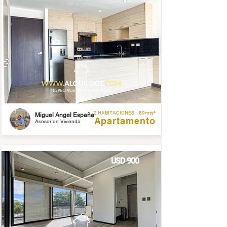
2 HABITACIONES
89mts²
Miguel Angel España
Apartamento
Asesor de Vivienda
USD 900