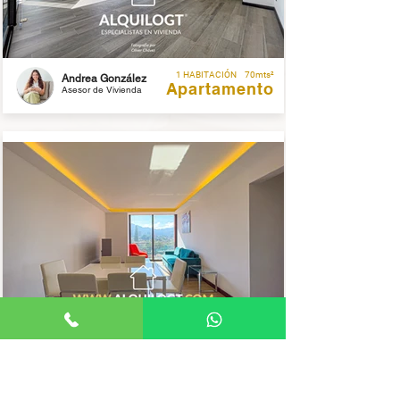
1 HABITACIÓN
70mts²
Andrea González
Apartamento
Asesor de Vivienda
2 HABITACIONES
78mts²
Oliver Chávez
Apartamento
Asesor de Vivienda