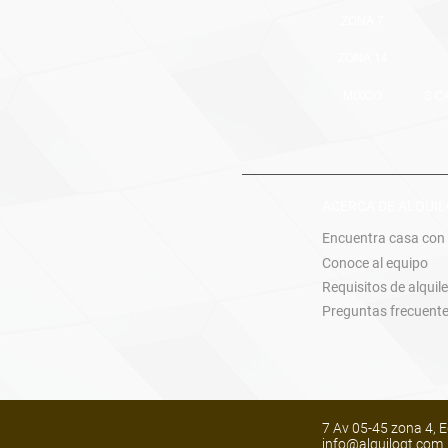
ZONA 7
ZONA 14
MIXCO
S C
ACERCA DE ALQUI
Encuentra casa con
Conoce al equipo
Requisitos de alquile
Preguntas frecuent
7 Av 05-45 zona 4, E
info@alquilogt.co