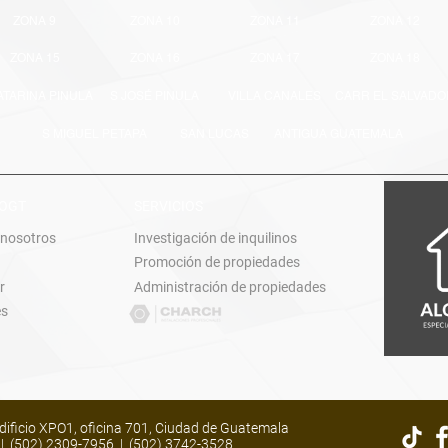
ZONA 9
ZONA 10
ZONA 11
ZONA 12
ZONA 15
ZONA 16
ZONA 17
ZONA 18
ATARINA PINULA
S JOSÉ PINULA
VILLA CANALES
CARR EL SALVADO
S MIGUEL PETAPA
SAN LUCAS
ANTIGUA GUATEMALA
LOGT
SERVICIOS
 nosotros
Investigación de inquilinos
Promoción de propiedades
r
Administración de propiedades
es
dificio XPO1, oficina 701, Ciudad de Guatemala
m
|
(502) 2309-7956
|
(502) 3742-3528