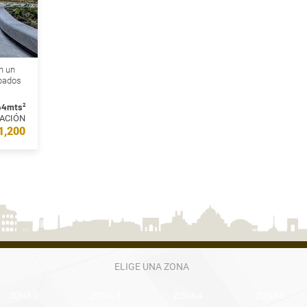
n un
abados
44mts²
TACIÓN
1,200
ELIGE UNA ZONA
ZONA 2
ZONA 3
ZONA 4
ZONA 5