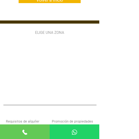
Volver a Inicio
ELIGE UNA ZONA
ZONA 1
ZONA 2
ZONA 3
ZONA 4
ZONA 5
ZONA 6
ZONA 7
ZONA 9
ZONA 10
ZONA 11
ZONA 12
ZONA 13
ZONA 14
ZONA 15
ZONA 16
ZONA 17
ZONA 18
ZONA 21
MIXCO
VILLA NUEVA
SAN LUCAS
S JOSÉ PINULA
VILLA CANALES
ANTIGUA GUATEMALA
S MIGUEL PETAPA
S CATARINA PINULA
CARR EL SALVADOR
ACERCA DE ALQUILOGT
SERVICIOS
Requisitos de alquiler
Promoción de propiedades
Encuentra casa con nosotros
Investigación de inquilinos
Preguntas frecuentes
Administración de propiedades