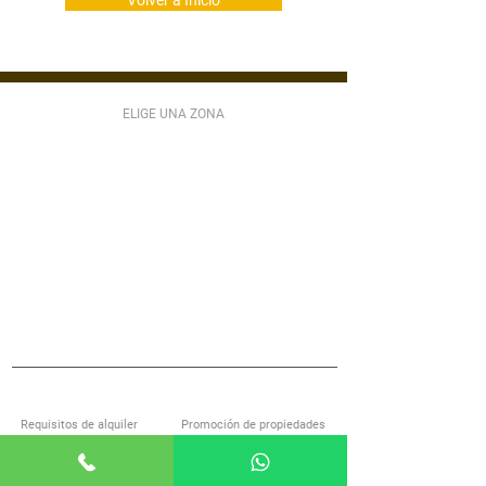
Volver a Inicio
ELIGE UNA ZONA
ZONA 1
ZONA 2
ZONA 3
ZONA 4
ZONA 5
ZONA 6
ZONA 7
ZONA 9
ZONA 10
ZONA 11
ZONA 12
ZONA 13
ZONA 14
ZONA 15
ZONA 16
ZONA 17
ZONA 18
ZONA 21
MIXCO
VILLA NUEVA
SAN LUCAS
S JOSÉ PINULA
VILLA CANALES
ANTIGUA GUATEMALA
S MIGUEL PETAPA
S CATARINA PINULA
CARR EL SALVADOR
ACERCA DE ALQUILOGT
SERVICIOS
Requisitos de alquiler
Promoción de propiedades
Encuentra casa con nosotros
Investigación de inquilinos
Preguntas frecuentes
Administración de propiedades