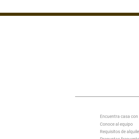
ZONA 1
ZONA 7
ZONA 14
MIXCO
S C
ACERCA DE ALQUI
Encuentra casa con
Conoce al equipo
Requisitos de alquile