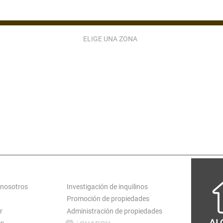
ELIGE UNA ZONA
ZONA 2
ZONA 3
ZONA 4
ZONA 5
ZONA 9
ZONA 10
ZONA 11
ZONA 12
ZONA 15
ZONA 16
ZONA 17
ZONA 18
ATARINA PINULA
S JOSÉ PINULA
VILLA CANALES
CARR EL SALVADO
S MIGUEL PETAPA
SAN LUCAS
ANTIGUA GUATEMALA
LOGT
SERVICIOS
 nosotros
Investigación de inquilinos
Promoción de propiedades
r
Administración de propiedades