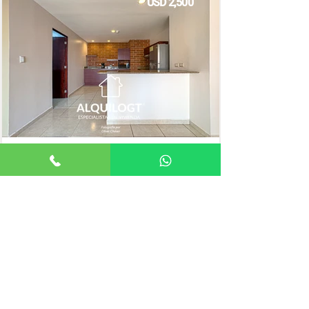
USD 2,500
2 HABITACIONES
148mts²
Marielena España
Apartamento
Asesor de Vivienda
ELIGE UNA ZONA
ZONA 1
ZONA 2
ZONA 3
ZONA 4
ZONA 5
ZONA 6
ZONA 7
ZONA 9
ZONA 10
ZONA 11
ZONA 12
ZONA 13