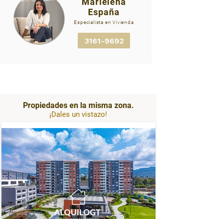
Marielena
España
AGT2976 ADRIATIKA
Especialista en Vivienda
INMOBILIARIA ALQUILOGT-
01.jpg
3161-9692
Propiedades en la misma zona.
¡Dales un vistazo!