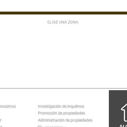
ELIGE UNA ZONA
ZONA 2
ZONA 3
ZONA 4
ZONA 5
ZONA 9
ZONA 10
ZONA 11
ZONA 12
ZONA 15
ZONA 16
ZONA 17
ZONA 18
ATARINA PINULA
S JOSÉ PINULA
VILLA CANALES
CARR EL SALVADO
S MIGUEL PETAPA
SAN LUCAS
ANTIGUA GUATEMALA
LOGT
SERVICIOS
 nosotros
Investigación de inquilinos
Promoción de propiedades
r
Administración de propiedades