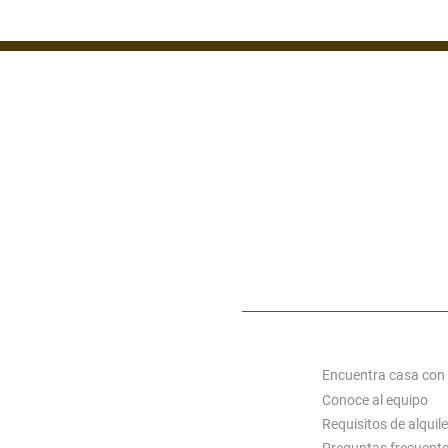
ZONA 1
ZONA 7
ZONA 14
MIXCO
S C
ACERCA DE ALQUI
Encuentra casa con
Conoce al equipo
Requisitos de alquile