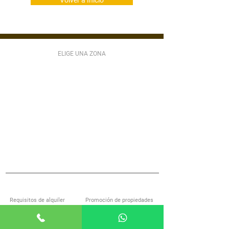
Volver a Inicio
ELIGE UNA ZONA
ZONA 1
ZONA 2
ZONA 3
ZONA 4
ZONA 5
ZONA 6
ZONA 7
ZONA 9
ZONA 10
ZONA 11
ZONA 12
ZONA 13
ZONA 14
ZONA 15
ZONA 16
ZONA 17
ZONA 18
ZONA 21
MIXCO
VILLA NUEVA
SAN LUCAS
S JOSÉ PINULA
VILLA CANALES
ANTIGUA GUATEMALA
S MIGUEL PETAPA
S CATARINA PINULA
CARR EL SALVADOR
ACERCA DE ALQUILOGT
SERVICIOS
Requisitos de alquiler
Promoción de propiedades
Encuentra casa con nosotros
Investigación de inquilinos
Preguntas frecuentes
Administración de propiedades