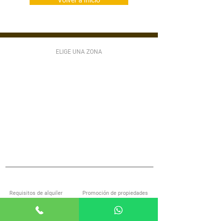
Volver a Inicio
ELIGE UNA ZONA
ZONA 1
ZONA 2
ZONA 3
ZONA 4
ZONA 5
ZONA 6
ZONA 7
ZONA 9
ZONA 10
ZONA 11
ZONA 12
ZONA 13
ZONA 14
ZONA 15
ZONA 16
ZONA 17
ZONA 18
ZONA 21
MIXCO
VILLA NUEVA
SAN LUCAS
S JOSÉ PINULA
VILLA CANALES
ANTIGUA GUATEMALA
S MIGUEL PETAPA
S CATARINA PINULA
CARR EL SALVADOR
ACERCA DE ALQUILOGT
SERVICIOS
Requisitos de alquiler
Promoción de propiedades
Encuentra casa con nosotros
Investigación de inquilinos
Preguntas frecuentes
Administración de propiedades