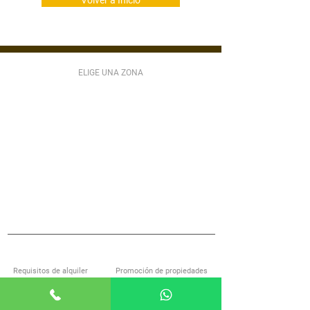
Volver a Inicio
ELIGE UNA ZONA
ZONA 1
ZONA 2
ZONA 3
ZONA 4
ZONA 5
ZONA 6
ZONA 7
ZONA 9
ZONA 10
ZONA 11
ZONA 12
ZONA 13
ZONA 14
ZONA 15
ZONA 16
ZONA 17
ZONA 18
ZONA 21
MIXCO
VILLA NUEVA
SAN LUCAS
S JOSÉ PINULA
VILLA CANALES
ANTIGUA GUATEMALA
S MIGUEL PETAPA
S CATARINA PINULA
CARR EL SALVADOR
ACERCA DE ALQUILOGT
SERVICIOS
Requisitos de alquiler
Promoción de propiedades
Encuentra casa con nosotros
Investigación de inquilinos
Preguntas frecuentes
Administración de propiedades