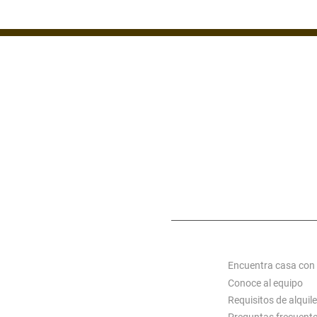
ZONA 1
ZONA 7
ZONA 14
MIXCO
S C
ACERCA DE ALQUI
Encuentra casa con
Conoce al equipo
Requisitos de alquile