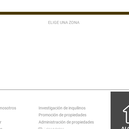
ELIGE UNA ZONA
ZONA 2
ZONA 3
ZONA 4
ZONA 5
ZONA 9
ZONA 10
ZONA 11
ZONA 12
ZONA 15
ZONA 16
ZONA 17
ZONA 18
ATARINA PINULA
S JOSÉ PINULA
VILLA CANALES
CARR EL SALVADO
S MIGUEL PETAPA
SAN LUCAS
ANTIGUA GUATEMALA
LOGT
SERVICIOS
 nosotros
Investigación de inquilinos
Promoción de propiedades
r
Administración de propiedades