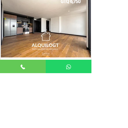
GTQ 6,750
2 HABITACIONES
78mts²
Andrea González
Apartamento
Asesor de Vivienda
ELIGE UNA ZONA
ZONA 1
ZONA 2
ZONA 3
ZONA 4
ZONA 5
ZONA 6
ZONA 7
ZONA 9