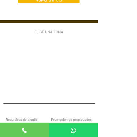
Volver a Inicio
ELIGE UNA ZONA
ZONA 1
ZONA 2
ZONA 3
ZONA 4
ZONA 5
ZONA 6
ZONA 7
ZONA 9
ZONA 10
ZONA 11
ZONA 12
ZONA 13
ZONA 14
ZONA 15
ZONA 16
ZONA 17
ZONA 18
ZONA 21
MIXCO
VILLA NUEVA
SAN LUCAS
S JOSÉ PINULA
VILLA CANALES
ANTIGUA GUATEMALA
S MIGUEL PETAPA
S CATARINA PINULA
CARR EL SALVADOR
ACERCA DE ALQUILOGT
SERVICIOS
Requisitos de alquiler
Promoción de propiedades
Encuentra casa con nosotros
Investigación de inquilinos
Preguntas frecuentes
Administración de propiedades