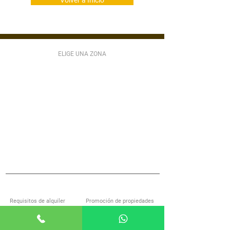
Volver a Inicio
ELIGE UNA ZONA
ZONA 1
ZONA 2
ZONA 3
ZONA 4
ZONA 5
ZONA 6
ZONA 7
ZONA 9
ZONA 10
ZONA 11
ZONA 12
ZONA 13
ZONA 14
ZONA 15
ZONA 16
ZONA 17
ZONA 18
ZONA 21
MIXCO
VILLA NUEVA
SAN LUCAS
S JOSÉ PINULA
VILLA CANALES
ANTIGUA GUATEMALA
S MIGUEL PETAPA
S CATARINA PINULA
CARR EL SALVADOR
ACERCA DE ALQUILOGT
SERVICIOS
Requisitos de alquiler
Promoción de propiedades
Encuentra casa con nosotros
Investigación de inquilinos
Preguntas frecuentes
Administración de propiedades