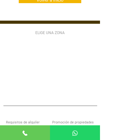
Volver a Inicio
ELIGE UNA ZONA
ZONA 1
ZONA 2
ZONA 3
ZONA 4
ZONA 5
ZONA 6
ZONA 7
ZONA 9
ZONA 10
ZONA 11
ZONA 12
ZONA 13
ZONA 14
ZONA 15
ZONA 16
ZONA 17
ZONA 18
ZONA 21
MIXCO
VILLA NUEVA
SAN LUCAS
S JOSÉ PINULA
VILLA CANALES
ANTIGUA GUATEMALA
S MIGUEL PETAPA
S CATARINA PINULA
CARR EL SALVADOR
ACERCA DE ALQUILOGT
SERVICIOS
Requisitos de alquiler
Promoción de propiedades
Encuentra casa con nosotros
Investigación de inquilinos
Preguntas frecuentes
Administración de propiedades