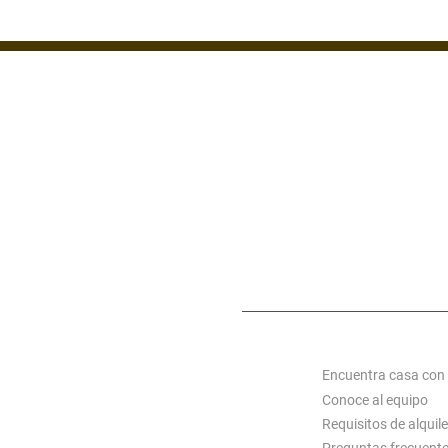
ZONA 1
ZONA 7
ZONA 14
MIXCO
S C
ACERCA DE ALQUI
Encuentra casa con
Conoce al equipo
Requisitos de alquile