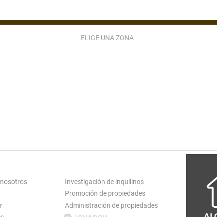
ELIGE UNA ZONA
ZONA 2
ZONA 3
ZONA 4
ZONA 5
ZONA 9
ZONA 10
ZONA 11
ZONA 12
ZONA 15
ZONA 16
ZONA 17
ZONA 18
ATARINA PINULA
S JOSÉ PINULA
VILLA CANALES
CARR EL SALVADO
S MIGUEL PETAPA
SAN LUCAS
ANTIGUA GUATEMALA
LOGT
SERVICIOS
 nosotros
Investigación de inquilinos
Promoción de propiedades
r
Administración de propiedades