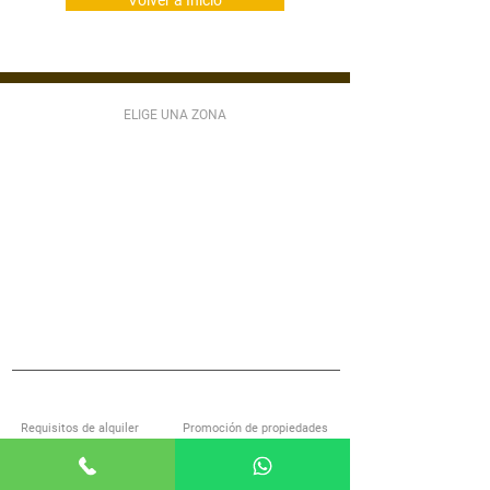
Volver a Inicio
ELIGE UNA ZONA
ZONA 1
ZONA 2
ZONA 3
ZONA 4
ZONA 5
ZONA 6
ZONA 7
ZONA 9
ZONA 10
ZONA 11
ZONA 12
ZONA 13
ZONA 14
ZONA 15
ZONA 16
ZONA 17
ZONA 18
ZONA 21
MIXCO
VILLA NUEVA
SAN LUCAS
S JOSÉ PINULA
VILLA CANALES
ANTIGUA GUATEMALA
S MIGUEL PETAPA
S CATARINA PINULA
CARR EL SALVADOR
ACERCA DE ALQUILOGT
SERVICIOS
Requisitos de alquiler
Promoción de propiedades
Encuentra casa con nosotros
Investigación de inquilinos
Preguntas frecuentes
Administración de propiedades