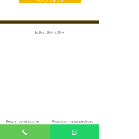
Volver a Inicio
ELIGE UNA ZONA
ZONA 1
ZONA 2
ZONA 3
ZONA 4
ZONA 5
ZONA 6
ZONA 7
ZONA 9
ZONA 10
ZONA 11
ZONA 12
ZONA 13
ZONA 14
ZONA 15
ZONA 16
ZONA 17
ZONA 18
ZONA 21
MIXCO
VILLA NUEVA
SAN LUCAS
S JOSÉ PINULA
VILLA CANALES
ANTIGUA GUATEMALA
S MIGUEL PETAPA
S CATARINA PINULA
CARR EL SALVADOR
ACERCA DE ALQUILOGT
SERVICIOS
Requisitos de alquiler
Promoción de propiedades
Encuentra casa con nosotros
Investigación de inquilinos
Preguntas frecuentes
Administración de propiedades