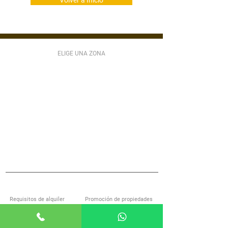
Volver a Inicio
ELIGE UNA ZONA
ZONA 1
ZONA 2
ZONA 3
ZONA 4
ZONA 5
ZONA 6
ZONA 7
ZONA 9
ZONA 10
ZONA 11
ZONA 12
ZONA 13
ZONA 14
ZONA 15
ZONA 16
ZONA 17
ZONA 18
ZONA 21
MIXCO
VILLA NUEVA
SAN LUCAS
S JOSÉ PINULA
VILLA CANALES
ANTIGUA GUATEMALA
S MIGUEL PETAPA
S CATARINA PINULA
CARR EL SALVADOR
ACERCA DE ALQUILOGT
SERVICIOS
Requisitos de alquiler
Promoción de propiedades
Encuentra casa con nosotros
Investigación de inquilinos
Preguntas frecuentes
Administración de propiedades