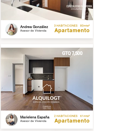
3 HABITACIONES
80mts²
Andrea González
Apartamento
Asesor de Vivienda
GTQ 7,500
2 HABITACIONES
61mts²
Marielena España
Apartamento
Asesor de Vivienda