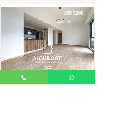
USD 1,250
2 HABITACIONES
79mts²
Alis Méndez
Apartamento
Asesor de Vivienda
ELIGE UNA ZONA
ZONA 1
ZONA 2
ZONA 3
ZONA 4