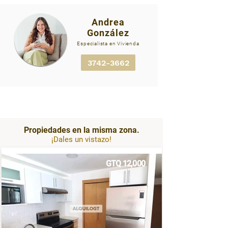
Andrea
González
HABITAT
Especialista en Vivienda
Habitat esta ubicado en zona 10, uno de los
sectores más exclusivos de la ciudad, donde
3742-3662
todo se acomoda a tu estilo de vida, cuenta con
3 balcones y una gran plusvalía, ideal para una
familia o una persona soltera con amigos que
puedan disfrutar del impecable diseño.
Propiedades en la misma zona.
¡Dales un vistazo!
GTQ 12,000