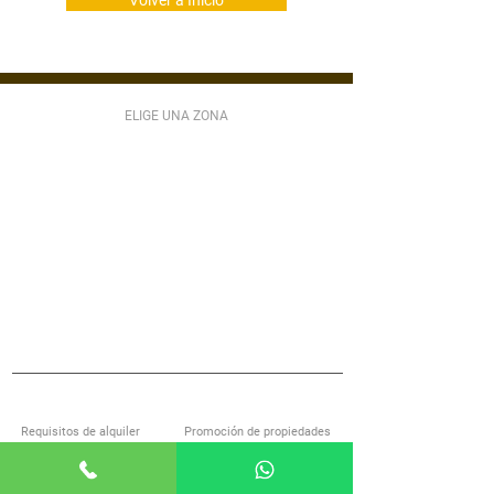
Volver a Inicio
ELIGE UNA ZONA
ZONA 1
ZONA 2
ZONA 3
ZONA 4
ZONA 5
ZONA 6
ZONA 7
ZONA 9
ZONA 10
ZONA 11
ZONA 12
ZONA 13
ZONA 14
ZONA 15
ZONA 16
ZONA 17
ZONA 18
ZONA 21
MIXCO
VILLA NUEVA
SAN LUCAS
S JOSÉ PINULA
VILLA CANALES
ANTIGUA GUATEMALA
S MIGUEL PETAPA
S CATARINA PINULA
CARR EL SALVADOR
ACERCA DE ALQUILOGT
SERVICIOS
Requisitos de alquiler
Promoción de propiedades
Encuentra casa con nosotros
Investigación de inquilinos
Preguntas frecuentes
Administración de propiedades