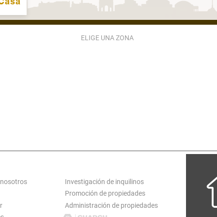
Casa
ELIGE UNA ZONA
ZONA 2
ZONA 3
ZONA 4
ZONA 5
ZONA 9
ZONA 10
ZONA 11
ZONA 12
ZONA 15
ZONA 16
ZONA 17
ZONA 18
ATARINA PINULA
S JOSÉ PINULA
VILLA CANALES
CARR EL SALVADO
S MIGUEL PETAPA
SAN LUCAS
ANTIGUA GUATEMALA
LOGT
SERVICIOS
 nosotros
Investigación de inquilinos
Promoción de propiedades
r
Administración de propiedades