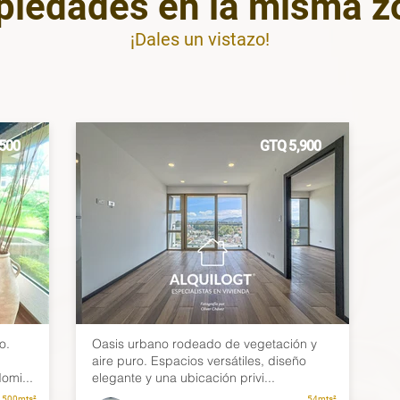
piedades en la misma z
¡Dales un vistazo!
,500
GTQ 5,900
o.
Oasis urbano rodeado de vegetación y
aire puro. Espacios versátiles, diseño
omi...
elegante y una ubicación privi...
500mts²
54mts²