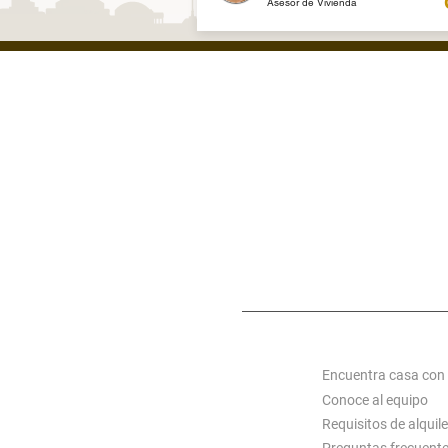
Asesor de Vivienda
ZONA 1
ZONA 7
ZONA 14
MIXCO
S C
ACERCA DE ALQUI
Encuentra casa con
Conoce al equipo
Requisitos de alquile