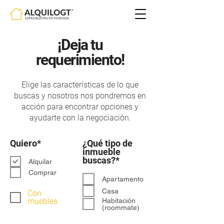
¡Deja tu
requerimiento!
Elige las características de lo que
buscas y nosotros nos pondremos en
acción para encontrar opciones y
ayudarte con la negociación.
O
Quiero*
¿Qué tipo de
b
inmueble
l
O
buscas?*
Alquilar
i
b
Comprar
g
l
Apartamento
a
i
Casa
Con
t
g
muebles
Habitación
o
a
(roommate)
r
t
i
o