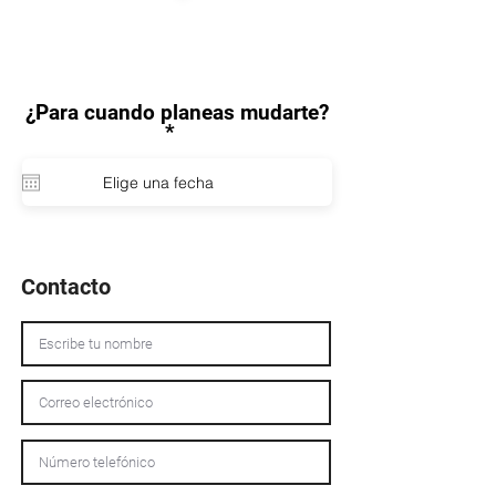
¿Para cuando planeas mudarte?
r
*
*
e
q
u
i
r
e
d
Contacto