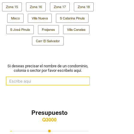
Zona 15
Zona 16
Zona 17
Zona 18
Mixco
Villa Nueva
S Catarina Pinula
S José Pinula
Fraijanes
Villa Canales
Carr El Salvador
Si deseas precisar el nombre de un condominio,
colonia o sector por favor escribelo aquí.
Presupuesto
Q
3000