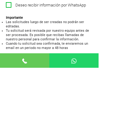
Deseo recibir información por WhatsApp
Importante
Las solicitudes luego de ser creadas no podrán ser
editadas.
Tu solicitud será revisada por nuestro equipo antes de
ser procesada. Es posible que recibas llamadas de
nuestro personal para confirmar la información.
Cuando tu solicitud sea confirmada, te enviaremos un
email en un periodo no mayor a 48 horas
ENVIAR
Requisitos de alquiler
ELIGE UNA ZONA
ZONA 1
ZONA 2
ZONA 3
ZONA 4
ZONA 5
ZONA 6
ZONA 7
ZONA 9
ZONA 10
ZONA 11
ZONA 12
ZONA 13
ZONA 14
ZONA 15
ZONA 16
ZONA 17