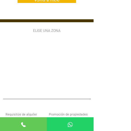
Volver a Inicio
ELIGE UNA ZONA
ZONA 1
ZONA 2
ZONA 3
ZONA 4
ZONA 5
ZONA 6
ZONA 7
ZONA 9
ZONA 10
ZONA 11
ZONA 12
ZONA 13
ZONA 14
ZONA 15
ZONA 16
ZONA 17
ZONA 18
ZONA 21
MIXCO
VILLA NUEVA
SAN LUCAS
S JOSÉ PINULA
VILLA CANALES
ANTIGUA GUATEMALA
S MIGUEL PETAPA
S CATARINA PINULA
CARR EL SALVADOR
ACERCA DE ALQUILOGT
SERVICIOS
Requisitos de alquiler
Promoción de propiedades
Encuentra casa con nosotros
Investigación de inquilinos
Preguntas frecuentes
Administración de propiedades