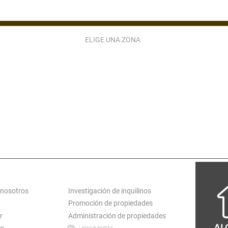
ELIGE UNA ZONA
ZONA 2
ZONA 3
ZONA 4
ZONA 5
ZONA 9
ZONA 10
ZONA 11
ZONA 12
ZONA 15
ZONA 16
ZONA 17
ZONA 18
ATARINA PINULA
S JOSÉ PINULA
VILLA CANALES
CARR EL SALVADO
S MIGUEL PETAPA
SAN LUCAS
ANTIGUA GUATEMALA
LOGT
SERVICIOS
 nosotros
Investigación de inquilinos
Promoción de propiedades
r
Administración de propiedades