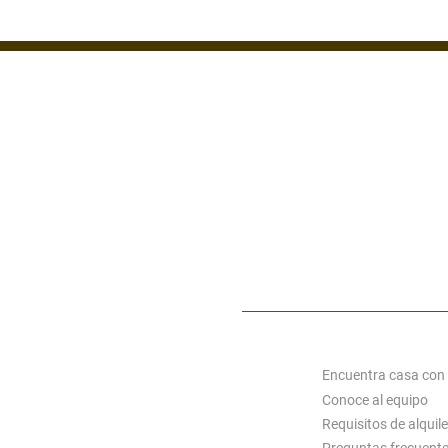
ZONA 1
ZONA 7
ZONA 14
MIXCO
S C
ACERCA DE ALQUI
Encuentra casa con
Conoce al equipo
Requisitos de alquile