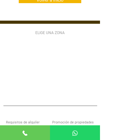
Volver a Inicio
ELIGE UNA ZONA
ZONA 1
ZONA 2
ZONA 3
ZONA 4
ZONA 5
ZONA 6
ZONA 7
ZONA 9
ZONA 10
ZONA 11
ZONA 12
ZONA 13
ZONA 14
ZONA 15
ZONA 16
ZONA 17
ZONA 18
ZONA 21
MIXCO
VILLA NUEVA
SAN LUCAS
S JOSÉ PINULA
VILLA CANALES
ANTIGUA GUATEMALA
S MIGUEL PETAPA
S CATARINA PINULA
CARR EL SALVADOR
ACERCA DE ALQUILOGT
SERVICIOS
Requisitos de alquiler
Promoción de propiedades
Encuentra casa con nosotros
Investigación de inquilinos
Preguntas frecuentes
Administración de propiedades