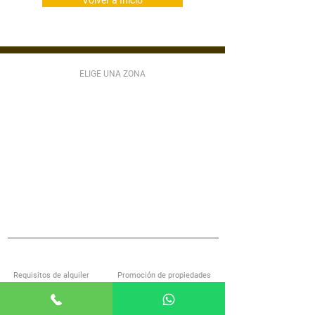
Volver a Inicio
ELIGE UNA ZONA
ZONA 1
ZONA 2
ZONA 3
ZONA 4
ZONA 5
ZONA 6
ZONA 7
ZONA 9
ZONA 10
ZONA 11
ZONA 12
ZONA 13
ZONA 14
ZONA 15
ZONA 16
ZONA 17
ZONA 18
ZONA 21
MIXCO
VILLA NUEVA
SAN LUCAS
S JOSÉ PINULA
VILLA CANALES
ANTIGUA GUATEMALA
S MIGUEL PETAPA
S CATARINA PINULA
CARR EL SALVADOR
ACERCA DE ALQUILOGT
SERVICIOS
Requisitos de alquiler
Promoción de propiedades
Encuentra casa con nosotros
Investigación de inquilinos
Preguntas frecuentes
Administración de propiedades