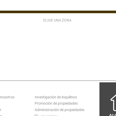
ELIGE UNA ZONA
ZONA 2
ZONA 3
ZONA 4
ZONA 5
ZONA 9
ZONA 10
ZONA 11
ZONA 12
ZONA 15
ZONA 16
ZONA 17
ZONA 18
ATARINA PINULA
S JOSÉ PINULA
VILLA CANALES
CARR EL SALVADO
S MIGUEL PETAPA
SAN LUCAS
ANTIGUA GUATEMALA
LOGT
SERVICIOS
 nosotros
Investigación de inquilinos
Promoción de propiedades
r
Administración de propiedades