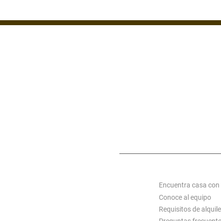
ZONA 1
ZONA 7
ZONA 14
MIXCO
S C
ACERCA DE ALQUI
Encuentra casa con
Conoce al equipo
Requisitos de alquile